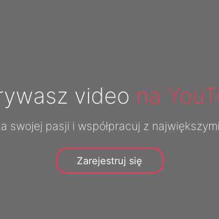
rywasz video
na YouT
na swojej pasji i współpracuj z największym
Zarejestruj się