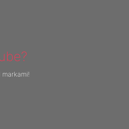
ube?
i markami!